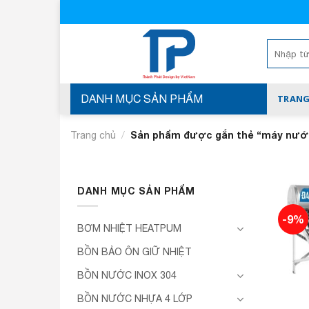
Skip
to
content
Tìm
kiếm:
DANH MỤC SẢN PHẨM
TRANG
/
Sản phẩm được gắn thẻ “máy nước n
Trang chủ
DANH MỤC SẢN PHẨM
-9%
BƠM NHIỆT HEATPUM
BỒN BẢO ÔN GIỮ NHIỆT
BỒN NƯỚC INOX 304
BỒN NƯỚC NHỰA 4 LỚP