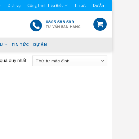
Dịch vụ
Công Trình Tiêu Biểu
Tin tức
Dự Án
0825 588 599
TƯ VẤN BÁN HÀNG
ỂU
TIN TỨC
DỰ ÁN
 quả duy nhất