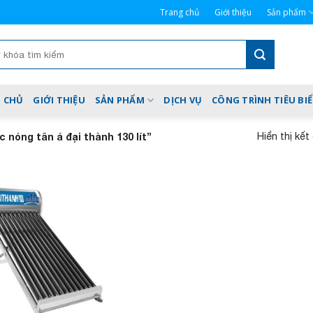
Trang chủ
Giới thiệu
Sản phẩm
 CHỦ
GIỚI THIỆU
SẢN PHẨM
DỊCH VỤ
CÔNG TRÌNH TIÊU BI
Hiển thị kết
óng tân á đại thành 130 lít”