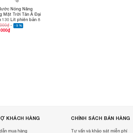
Nước Nóng Năng
 Mặt Trời Tân Á Đại
 130 Lít phiên bản 8
,000
₫
- 9 %
,000
₫
RỢ KHÁCH HÀNG
CHÍNH SÁCH BÁN HÀNG
dẫn mua hàng
Tư vấn và khảo sát miễn phí