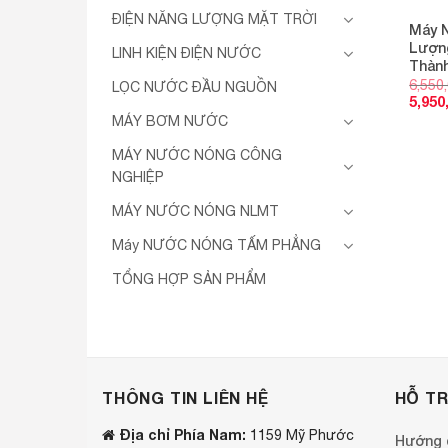
ĐIỆN NĂNG LƯỢNG MẶT TRỜI
Máy 
Lượng
LINH KIỆN ĐIỆN NƯỚC
Thành
6,550
LỌC NƯỚC ĐẦU NGUỒN
5,950
MÁY BƠM NƯỚC
MÁY NƯỚC NÓNG CÔNG
NGHIỆP
MÁY NƯỚC NÓNG NLMT
Máy NƯỚC NÓNG TẤM PHẲNG
TỔNG HỢP SẢN PHẨM
THÔNG TIN LIÊN HỆ
HỖ T
Địa chỉ Phía Nam:
1159 Mỹ Phước
Hướng 