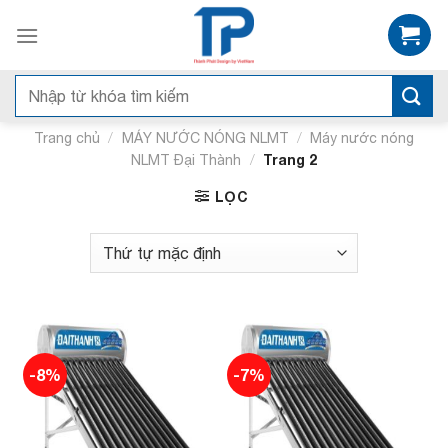
Skip
to
content
Tìm
kiếm:
/
/
Trang chủ
MÁY NƯỚC NÓNG NLMT
Máy nước nóng
/
Trang 2
NLMT Đại Thành
LỌC
-8%
-7%