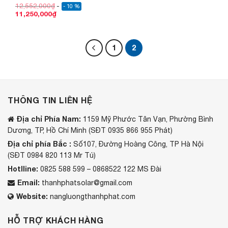
12,552,000
₫
- 10 %
11,250,000
₫
1
2
THÔNG TIN LIÊN HỆ
Địa chỉ Phía Nam:
1159 Mỹ Phước Tân Vạn, Phường Bình
Dương, TP, Hồ Chí Minh (SĐT 0935 866 955 Phát)
Địa chỉ phía Bắc :
Số107, Đường Hoàng Công, TP Hà Nội
(SĐT 0984 820 113 Mr Tú)
Hotlline:
0825 588 599 – 0868522 122 MS Đài
Email:
thanhphatsolar@gmail.com
Website:
nangluongthanhphat.com
HỖ TRỢ KHÁCH HÀNG